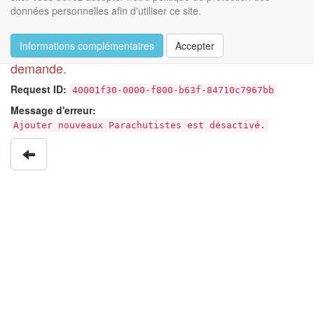
données personnelles afin d'utiliser ce site.
Erreur
Informations complémentaires
Accepter
Une erreur s'est produite lors du traitement de votre
demande.
Request ID:
40001f30-0000-f800-b63f-84710c7967bb
Message d'erreur:
Ajouter nouveaux Parachutistes est désactivé.