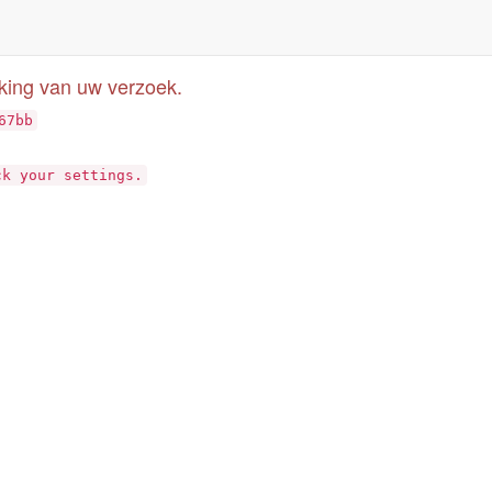
rking van uw verzoek.
67bb
ck your settings.