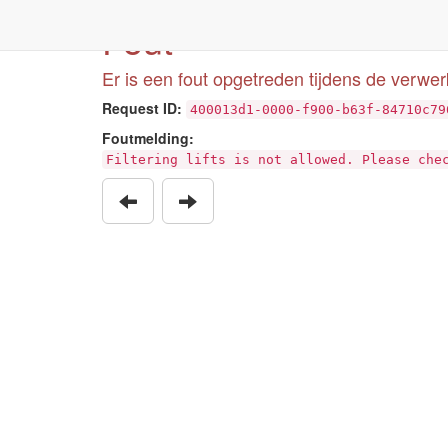
Fout
Er is een fout opgetreden tijdens de verwe
Request ID:
400013d1-0000-f900-b63f-84710c79
Foutmelding:
Filtering lifts is not allowed. Please che