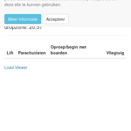
deze site te kunnen gebruiken.
Load overzicht
Meer informatie
Accepteer
Geen
actuele loads
- Huidige tijd op de
dropzone: 20:57
Oproep/begin met
Lift
Parachutisten
boarden
Vliegtuig
Load-Viewer