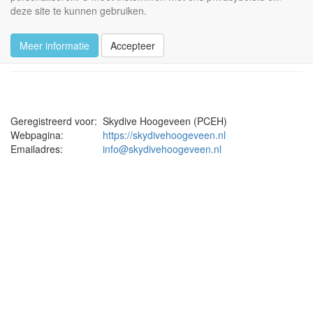
deze site te kunnen gebruiken.
Privacybeleid
Meer informatie
Accepteer
Skydive Hoogeveen (PCEH)
Geregistreerd voor:
Skydive Hoogeveen (PCEH)
Webpagina:
https://skydivehoogeveen.nl
Emailadres:
info@skydivehoogeveen.nl