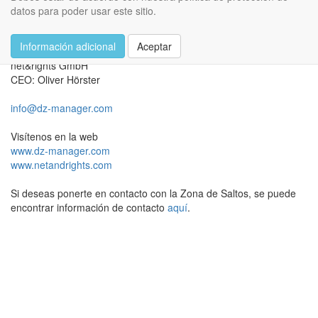
datos para poder usar este sitio.
Ponerse en contacto con el creador de
TM
DZ-Manager
Información adicional
Aceptar
net&rights GmbH
CEO: Oliver Hörster
info@dz-manager.com
Visítenos en la web
www.dz-manager.com
www.netandrights.com
Si deseas ponerte en contacto con la Zona de Saltos, se puede
encontrar información de contacto
aquí
.